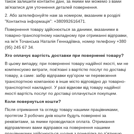
також залишити контактні дані, за якими ми можемо з вами
зв'язатися для уточнення деталей повернення.
2. Або зателефонуйте нам за номером, вказаним в розділі
"Контактна інформація": +380992616471.
Повернення товару здійснюється за даними, вказаними в
товарно-транспортному накладному при отриманні відправки,
на ім'я Точанська Наталія Геннадіївна, номер телефону +380
(95) 245 67 34.
Хто оплачує вартість доставки при поверненні товару?
В цьому випадку, при поверненні товару надійної якості, ми не
компенсуємо витрати, пов'язані з вартістю послуг по доставці
товару, а саме: забір відправки кур'єром чи перевезення
транспортною компанією в інше місто відповідно до товарно-
транспортної накладної. У разі відмови від товару надійної
якості вартість послуг по доставці оплачується покупцем.
Коли повернуться кошти?
Після отримання та огляду товару нашими працівниками,
протягом 3 робочих днів кошти будуть повернені за
реквізитами, за якими проводилася оплата. Отримання
відправлених вами відправок на повернення нашими
працівниками здійснюється щодня з понеділка по п'ятницю.