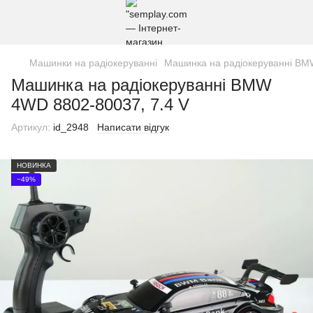
Машинки на радіокеруванні
Машинка на радіокеруванні BM
Машинка на радіокеруванні BMW
4WD 8802-80037, 7.4 V
Артикул:
id_2948
Написати відгук
НОВИНКА
−49%