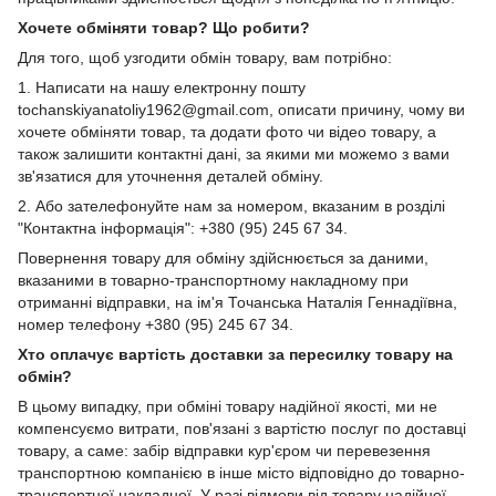
Хочете обміняти товар? Що робити?
Для того, щоб узгодити обмін товару, вам потрібно:
1. Написати на нашу електронну пошту
tochanskiyanatoliy1962@gmail.com, описати причину, чому ви
хочете обміняти товар, та додати фото чи відео товару, а
також залишити контактні дані, за якими ми можемо з вами
зв'язатися для уточнення деталей обміну.
2. Або зателефонуйте нам за номером, вказаним в розділі
"Контактна інформація": +380 (95) 245 67 34.
Повернення товару для обміну здійснюється за даними,
вказаними в товарно-транспортному накладному при
отриманні відправки, на ім'я Точанська Наталія Геннадіївна,
номер телефону +380 (95) 245 67 34.
Хто оплачує вартість доставки за пересилку товару на
обмін?
В цьому випадку, при обміні товару надійної якості, ми не
компенсуємо витрати, пов'язані з вартістю послуг по доставці
товару, а саме: забір відправки кур'єром чи перевезення
транспортною компанією в інше місто відповідно до товарно-
транспортної накладної. У разі відмови від товару надійної