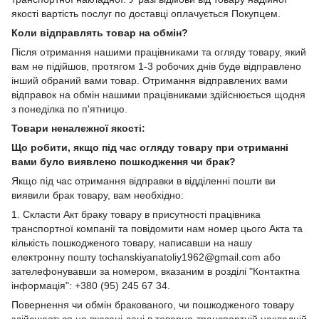
якості вартість послуг по доставці оплачується Покупцем.
Коли відправлять товар на обмін?
Після отримання нашими працівниками та огляду товару, який
вам не підійшов, протягом 1-3 робочих днів буде відправлено
інший обраний вами товар. Отримання відправлених вами
відправок на обмін нашими працівниками здійснюється щодня
з понеділка по п'ятницю.
Товари неналежної якості:
Що робити, якщо під час огляду товару при отриманні
вами було виявлено пошкодження чи брак?
Якщо під час отримання відправки в відділенні пошти ви
виявили брак товару, вам необхідно:
1. Скласти Акт браку товару в присутності працівника
транспортної компанії та повідомити нам номер цього Акта та
кількість пошкодженого товару, написавши на нашу
електронну пошту tochanskiyanatoliy1962@gmail.com або
зателефонувавши за номером, вказаним в розділі "Контактна
інформація": +380 (95) 245 67 34.
Повернення чи обмін бракованого, чи пошкодженого товару
здійснюється на вказані дані в товарно-транспортній накладній