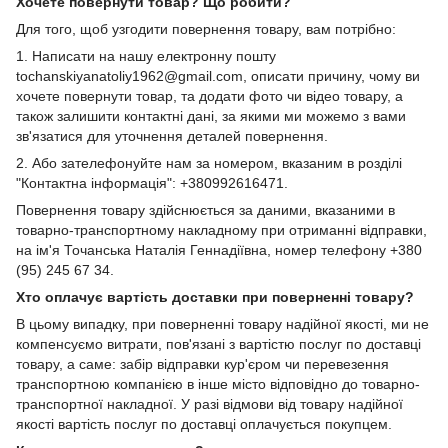
Хочете повернути товар? Що робити?
Для того, щоб узгодити повернення товару, вам потрібно:
1. Написати на нашу електронну пошту
tochanskiyanatoliy1962@gmail.com, описати причину, чому ви
хочете повернути товар, та додати фото чи відео товару, а
також залишити контактні дані, за якими ми можемо з вами
зв'язатися для уточнення деталей повернення.
2. Або зателефонуйте нам за номером, вказаним в розділі
"Контактна інформація": +380992616471.
Повернення товару здійснюється за даними, вказаними в
товарно-транспортному накладному при отриманні відправки,
на ім'я Точанська Наталія Геннадіївна, номер телефону +380
(95) 245 67 34.
Хто оплачує вартість доставки при поверненні товару?
В цьому випадку, при поверненні товару надійної якості, ми не
компенсуємо витрати, пов'язані з вартістю послуг по доставці
товару, а саме: забір відправки кур'єром чи перевезення
транспортною компанією в інше місто відповідно до товарно-
транспортної накладної. У разі відмови від товару надійної
якості вартість послуг по доставці оплачується покупцем.