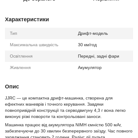
Характеристики
Тип
Дрифт-модель
Максимальна швидкість
30 км/год
Освітлення
Передні, задні фари
Живлення
Акумулятор
Опис
JJRC — це компактна дрифт-машинка, створена для
ефектних маневрів і точного керування. Завдяки
повнопривідній конструкції та серводвигуну 4,3 г вона легко
виконує різкі повороти та контрольовані заноси.
Машинка працює від акумулятора NIMH ємністю 500 мАг,
забезпечуючи до 30 хвилин безперервного заїзду. Час повного
заряджання становить 2 години. Радіус дії пульта