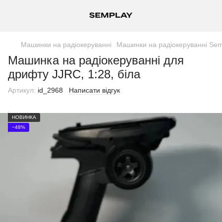
Машинки на радіокеруванні
Машинки на радіокеруванні Sem
Машинка на радіокеруванні для
дрифту JJRC, 1:28, біла
Артикул:
id_2968
Написати відгук
НОВИНКА
−48%