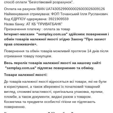
спосіб оплати "Безготівковий розрахунок".
Оплата на рахунок IBAN UA743052990000026003026009126
Найменування отримувача: ФОП Точанський Ілля Русланович
Код ЄДРПОУ одержувача: 3921909559
Назва банку: АТ КБ "ПРИВАТБАНК"
Призначення платежу : оплата за товар
Інтернет-магазин "semplay.com.ua" здійснює повернення і
обмін товарів належної якості згідно Закону "Про захист
прав споживачів».
Повернення та обмін товарів можливий протягом 14 днів після
отримання товару покупцем.
Весь перелік товарів належної якості на нашому сайті
"semplay.com.ua" підлягає поверненню та обміну.
Товари належної якості:
До товарів належної якості відносяться всі товари, які не були
в користуванні, а також збережені їх початковий товарний
вигляд, споживчі властивості, оригінальна упаковка, ярлики,
пломби, а також документи, видані разом з товаром.
Косметика та предмети особистої гігієни не підлягають
поверненню.