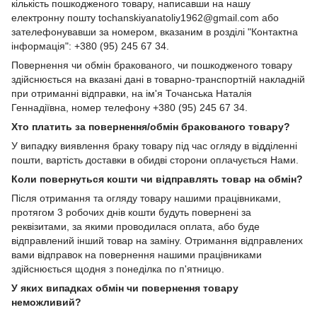
кількість пошкодженого товару, написавши на нашу
електронну пошту tochanskiyanatoliy1962@gmail.com або
зателефонувавши за номером, вказаним в розділі "Контактна
інформація": +380 (95) 245 67 34.
Повернення чи обмін бракованого, чи пошкодженого товару
здійснюється на вказані дані в товарно-транспортній накладній
при отриманні відправки, на ім'я Точанська Наталія
Геннадіївна, номер телефону +380 (95) 245 67 34.
Хто платить за повернення/обмін бракованого товару?
У випадку виявлення браку товару під час огляду в відділенні
пошти, вартість доставки в обидві сторони оплачується Нами.
Коли повернуться кошти чи відправлять товар на обмін?
Після отримання та огляду товару нашими працівниками,
протягом 3 робочих днів кошти будуть повернені за
реквізитами, за якими проводилася оплата, або буде
відправлений інший товар на заміну. Отримання відправлених
вами відправок на повернення нашими працівниками
здійснюється щодня з понеділка по п'ятницю.
У яких випадках обмін чи повернення товару
неможливий?