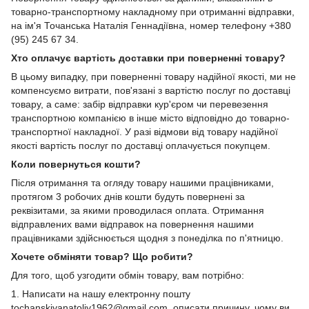
товарно-транспортному накладному при отриманні відправки,
на ім'я Точанська Наталія Геннадіївна, номер телефону +380
(95) 245 67 34.
Хто оплачує вартість доставки при поверненні товару?
В цьому випадку, при поверненні товару надійної якості, ми не
компенсуємо витрати, пов'язані з вартістю послуг по доставці
товару, а саме: забір відправки кур'єром чи перевезення
транспортною компанією в інше місто відповідно до товарно-
транспортної накладної. У разі відмови від товару надійної
якості вартість послуг по доставці оплачується покупцем.
Коли повернуться кошти?
Після отримання та огляду товару нашими працівниками,
протягом 3 робочих днів кошти будуть повернені за
реквізитами, за якими проводилася оплата. Отримання
відправлених вами відправок на повернення нашими
працівниками здійснюється щодня з понеділка по п'ятницю.
Хочете обміняти товар? Що робити?
Для того, щоб узгодити обмін товару, вам потрібно:
1. Написати на нашу електронну пошту
tochanskiyanatoliy1962@gmail.com, описати причину, чому ви