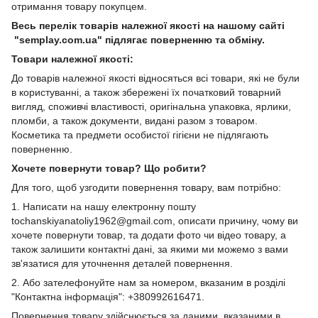
отримання товару покупцем.
Весь перелік товарів належної якості на нашому сайті
"semplay.com.ua" підлягає поверненню та обміну.
Товари належної якості:
До товарів належної якості відносяться всі товари, які не були
в користуванні, а також збережені їх початковий товарний
вигляд, споживчі властивості, оригінальна упаковка, ярлики,
пломби, а також документи, видані разом з товаром.
Косметика та предмети особистої гігієни не підлягають
поверненню.
Хочете повернути товар? Що робити?
Для того, щоб узгодити повернення товару, вам потрібно:
1. Написати на нашу електронну пошту
tochanskiyanatoliy1962@gmail.com, описати причину, чому ви
хочете повернути товар, та додати фото чи відео товару, а
також залишити контактні дані, за якими ми можемо з вами
зв'язатися для уточнення деталей повернення.
2. Або зателефонуйте нам за номером, вказаним в розділі
"Контактна інформація": +380992616471.
Повернення товару здійснюється за даними, вказаними в