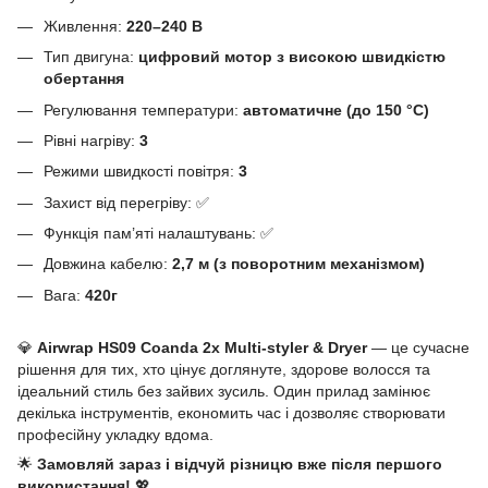
Живлення:
220–240 В
Тип двигуна:
цифровий мотор з високою швидкістю
обертання
Регулювання температури:
автоматичне (до 150 °C)
Рівні нагріву:
3
Режими швидкості повітря:
3
Захист від перегріву: ✅
Функція пам’яті налаштувань: ✅
Довжина кабелю:
2,7 м (з поворотним механізмом)
Вага:
420г
💎
Airwrap HS09 Coanda 2x Multi-styler & Dryer
— це сучасне
рішення для тих, хто цінує доглянуте, здорове волосся та
ідеальний стиль без зайвих зусиль. Один прилад замінює
декілька інструментів, економить час і дозволяє створювати
професійну укладку вдома.
🌟
Замовляй зараз і відчуй різницю вже після першого
використання!
💖