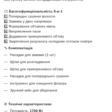
💇‍♀️
Багатофункціональність 6-в-1
1️⃣ Попереднє сушіння волосся
2️⃣ Завивка у двох напрямках
3️⃣ Формування об’ємних хвиль
4️⃣ Випрямлення пасм
5️⃣ Додавання прикореневого об’єму
6️⃣ Закріплення результату холодним потоком повітря
🔧
Комплектація
Насадки для завивки (2 шт.)
Щітки для розгладження
Щітка для прикореневого об’єму
Насадка для попереднього сушіння
Інструмент для очищення фільтра
Зручний кейс для зберігання
⚙️
Технічні характеристики
Потужність:
1700 Вт