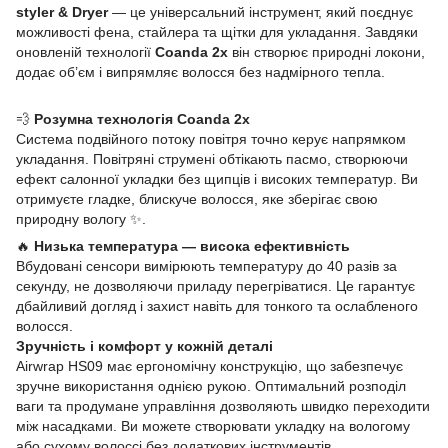
styler & Dryer
— це універсальний інструмент, який поєднує
можливості фена, стайлера та щітки для укладання. Завдяки
оновленій технології
Coanda 2x
він створює природні локони,
додає об’єм і випрямляє волосся без надмірного тепла.
💨
Розумна технологія Coanda 2x
Система подвійного потоку повітря точно керує напрямком
укладання. Повітряні струмені обтікають пасмо, створюючи
ефект салонної укладки без щипців і високих температур. Ви
отримуєте гладке, блискуче волосся, яке зберігає свою
природну вологу ✨.
🔥
Низька температура — висока ефективність
Вбудовані сенсори вимірюють температуру до 40 разів за
секунду, не дозволяючи приладу перегріватися. Це гарантує
дбайливий догляд і захист навіть для тонкого та ослабленого
волосся.
Зручність і комфорт у кожній деталі
Airwrap HS09 має ергономічну конструкцію, що забезпечує
зручне використання однією рукою. Оптимальний розподіл
ваги та продумане управління дозволяють швидко переходити
між насадками. Ви можете створювати укладку на вологому
або сухому волоссі без додаткових інструментів.