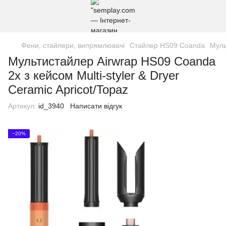
Фени, стайлери, випрямлювачі
Стайлер HS09 Coanda
Муль
Мультистайлер Airwrap HS09 Coanda
2x з кейсом Multi-styler & Dryer
Ceramic Apricot/Topaz
Артикул:
id_3940
Написати відгук
−20%