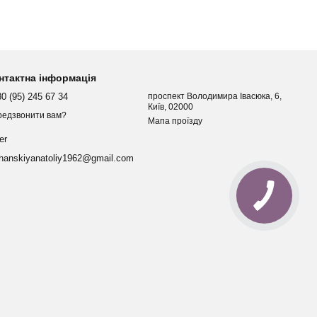
нтактна інформація
0 (95) 245 67 34
проспект Володимира Івасюка, 6,
Київ, 02000
редзвонити вам?
Мапа проїзду
er
hanskiyanatoliy1962@gmail.com