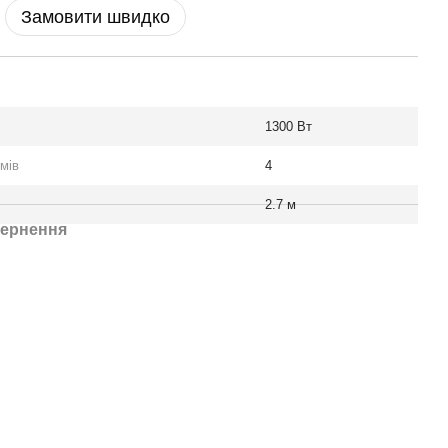
Замовити швидко
1300 Вт
мів
4
2.7 м
ернення