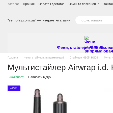
Перейти до основного контенту
Каталог
Про нас
Оплата і доставка
Обмін та повернення
Конта
"semplay.com.ua" — Інтернет-магазин
Фени, стайлери, випрямлю
Головна
Фени, стайлери, випрямлювачі
Стайлери HS05, HS08
Мульти
Мультистайлер Airwrap i.d.
В наявності
Написати відгук
−23%