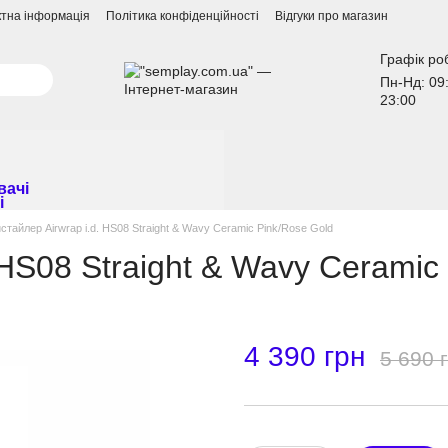
ктна інформація
Політика конфіденційності
Відгуки про магазин
Графік ро
Пн-Нд: 09
23:00
вачі
стайлер Airwrap i.d. HS08 Straight & Wavy Ceramic Pink/Rose Gold
 HS08 Straight & Wavy Ceramic
4 390 грн
5 690 