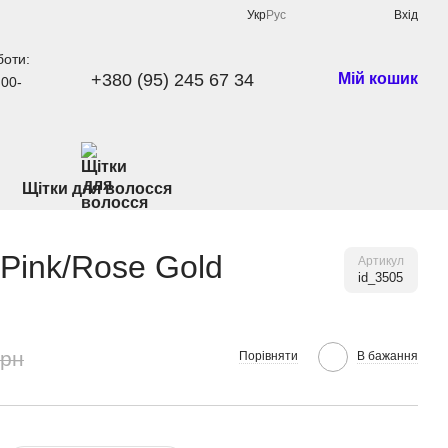
Укр
Рус
Вхід
боти:
+380 (95) 245 67 34
Мій кошик
:00-
Щітки для волосся
 Pink/Rose Gold
Артикул
id_3505
грн
Порівняти
В бажання