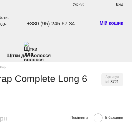
Укр
Рус
Вхід
боти:
+380 (95) 245 67 34
Мій кошик
:00-
Щітки для волосся
/Pop
rap Complete Long 6
Артикул
id_3721
грн
Порівняти
В бажання