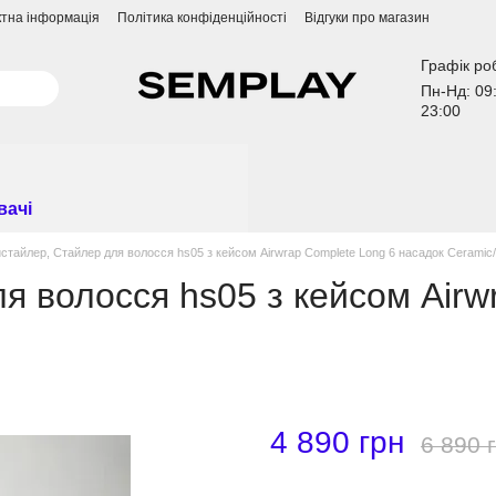
ктна інформація
Політика конфіденційності
Відгуки про магазин
Графік ро
Пн-Нд: 09
23:00
вачі
стайлер, Стайлер для волосся hs05 з кейсом Airwrap Complete Long 6 насадок Сeramic
я волосся hs05 з кейсом Airw
4 890 грн
6 890 