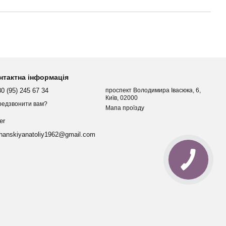
нтактна інформація
0 (95) 245 67 34
проспект Володимира Івасюка, 6,
Київ, 02000
редзвонити вам?
Мапа проїзду
er
hanskiyanatoliy1962@gmail.com