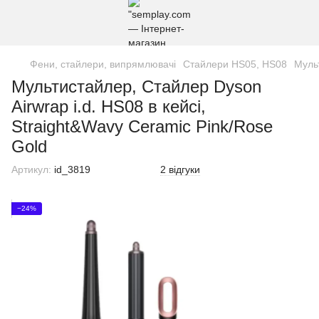
Фени, стайлери, випрямлювачі
Стайлери HS05, HS08
Мульт
Мультистайлер, Стайлер Dyson
Airwrap i.d. HS08 в кейсі,
Straight&Wavy Ceramic Pink/Rose
Gold
Артикул:
id_3819
2 відгуки
−24%