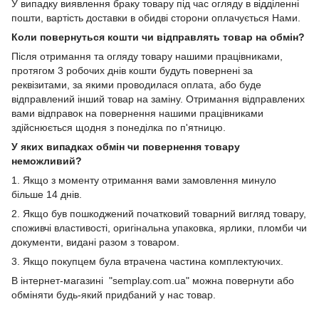
У випадку виявлення браку товару під час огляду в відділенні
пошти, вартість доставки в обидві сторони оплачується Нами.
Коли повернуться кошти чи відправлять товар на обмін?
Після отримання та огляду товару нашими працівниками,
протягом 3 робочих днів кошти будуть повернені за
реквізитами, за якими проводилася оплата, або буде
відправлений інший товар на заміну. Отримання відправлених
вами відправок на повернення нашими працівниками
здійснюється щодня з понеділка по п'ятницю.
У яких випадках обмін чи повернення товару
неможливий?
1. Якщо з моменту отримання вами замовлення минуло
більше 14 днів.
2. Якщо був пошкоджений початковий товарний вигляд товару,
споживчі властивості, оригінальна упаковка, ярлики, пломби чи
документи, видані разом з товаром.
3. Якщо покупцем була втрачена частина комплектуючих.
В інтернет-магазині "semplay.com.ua" можна повернути або
обміняти будь-який придбаний у нас товар.