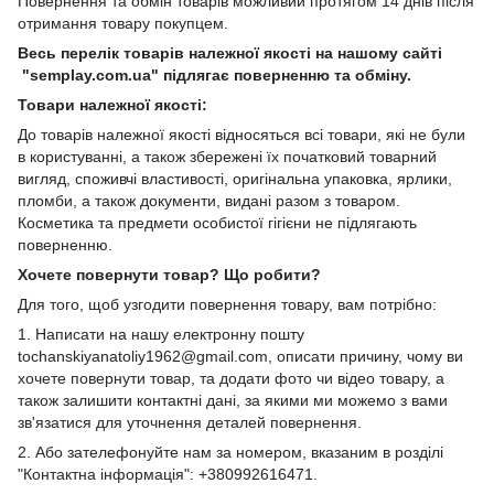
Повернення та обмін товарів можливий протягом 14 днів після
отримання товару покупцем.
Весь перелік товарів належної якості на нашому сайті
"semplay.com.ua" підлягає поверненню та обміну.
Товари належної якості:
До товарів належної якості відносяться всі товари, які не були
в користуванні, а також збережені їх початковий товарний
вигляд, споживчі властивості, оригінальна упаковка, ярлики,
пломби, а також документи, видані разом з товаром.
Косметика та предмети особистої гігієни не підлягають
поверненню.
Хочете повернути товар? Що робити?
Для того, щоб узгодити повернення товару, вам потрібно:
1. Написати на нашу електронну пошту
tochanskiyanatoliy1962@gmail.com, описати причину, чому ви
хочете повернути товар, та додати фото чи відео товару, а
також залишити контактні дані, за якими ми можемо з вами
зв'язатися для уточнення деталей повернення.
2. Або зателефонуйте нам за номером, вказаним в розділі
"Контактна інформація": +380992616471.