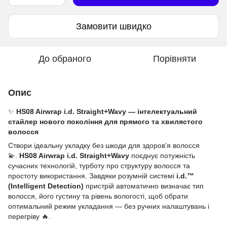
Замовити швидко
До обраного
Порівняти
Опис
✨
HS08 Airwrap i.d. Straight+Wavy — інтелектуальний
стайлер нового покоління для прямого та хвилястого
волосся
Створи ідеальну укладку без шкоди для здоров’я волосся
💫.
HS08 Airwrap i.d. Straight+Wavy
поєднує потужність
сучасних технологій, турботу про структуру волосся та
простоту використання. Завдяки розумній системі
i.d.™
(Intelligent Detection)
пристрій автоматично визначає тип
волосся, його густину та рівень вологості, щоб обрати
оптимальний режим укладання — без ручних налаштувань і
перегріву 🔥.