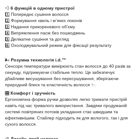
💨
6 функцій в одному пристрої
1️⃣ Попереднє сушіння волосся
2️⃣ Формування хвиль і м’яких локонів
3️⃣ Надання прикореневого об’єму
4️⃣ Випрямлення пасм без пошкоджень
5️⃣ Делікатне сушіння та догляд
6️⃣ Охолоджувальний режим для фіксації результату
🌬️
Розумна технологія i.d.™
Сенсори температури вимірюють стан волосся до 40 разів за
секунду, підтримуючи стабільне тепло. Це забезпечує
дбайливе висушування без пересушування, зберігаючи
природний блиск та еластичність волосся ✨.
🎛️
Комфорт і зручність
Ергономічна форма ручки дозволяє легко тримати пристрій
навіть під час тривалого використання. Завдяки продуманій
системі повітряних потоків укладання стає швидшим та
ефективнішим. Стайлер підходить як для вологого, так і для
сухого волосся.
🎨
Дизайн, який надихає