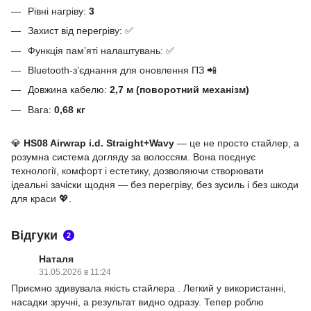
Рівні нагріву:
3
Захист від перегріву: ✅
Функція пам’яті налаштувань: ✅
Bluetooth-з’єднання для оновлення ПЗ 📲
Довжина кабелю:
2,7 м (поворотний механізм)
Вага:
0,68 кг
💎
HS08 Airwrap i.d. Straight+Wavy
— це не просто стайлер, а
розумна система догляду за волоссям. Вона поєднує
технології, комфорт і естетику, дозволяючи створювати
ідеальні зачіски щодня — без перегріву, без зусиль і без шкоди
для краси 💖.
Відгуки
2
Наталя
31.05.2026 в 11:24
Приємно здивувала якість стайлера . Легкий у використанні,
насадки зручні, а результат видно одразу. Тепер роблю