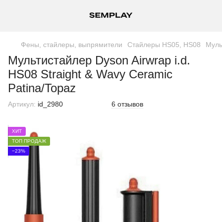
Фены, стайлеры, выпрямители
Стайлеры HS05, HS08
Муль
Мультистайлер Dyson Airwrap i.d.
HS08 Straight & Wavy Ceramic
Patina/Topaz
Артикул:
id_2980
6 отзывов
ХИТ
ТОП ПРОДАЖ
−23%