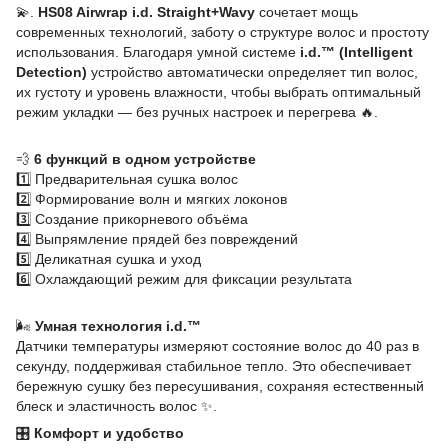
💫.
HS08 Airwrap i.d. Straight+Wavy
сочетает мощь
современных технологий, заботу о структуре волос и простоту
использования. Благодаря умной системе
i.d.™ (Intelligent
Detection)
устройство автоматически определяет тип волос,
их густоту и уровень влажности, чтобы выбрать оптимальный
режим укладки — без ручных настроек и перегрева 🔥.
💨
6 функций в одном устройстве
1️⃣ Предварительная сушка волос
2️⃣ Формирование волн и мягких локонов
3️⃣ Создание прикорневого объёма
4️⃣ Выпрямление прядей без повреждений
5️⃣ Деликатная сушка и уход
6️⃣ Охлаждающий режим для фиксации результата
🌬️
Умная технология i.d.™
Датчики температуры измеряют состояние волос до 40 раз в
секунду, поддерживая стабильное тепло. Это обеспечивает
бережную сушку без пересушивания, сохраняя естественный
блеск и эластичность волос ✨.
🎛️
Комфорт и удобство