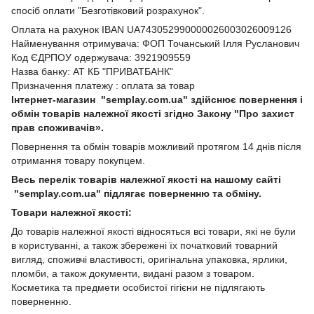
спосіб оплати "Безготівковий розрахунок".
Оплата на рахунок IBAN UA743052990000026003026009126
Найменування отримувача: ФОП Точанський Ілля Русланович
Код ЄДРПОУ одержувача: 3921909559
Назва банку: АТ КБ "ПРИВАТБАНК"
Призначення платежу : оплата за товар
Інтернет-магазин "semplay.com.ua" здійснює повернення і
обмін товарів належної якості згідно Закону "Про захист
прав споживачів».
Повернення та обмін товарів можливий протягом 14 днів після
отримання товару покупцем.
Весь перелік товарів належної якості на нашому сайті
"semplay.com.ua" підлягає поверненню та обміну.
Товари належної якості:
До товарів належної якості відносяться всі товари, які не були
в користуванні, а також збережені їх початковий товарний
вигляд, споживчі властивості, оригінальна упаковка, ярлики,
пломби, а також документи, видані разом з товаром.
Косметика та предмети особистої гігієни не підлягають
поверненню.