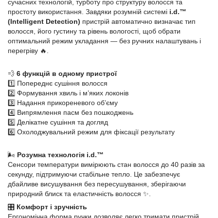
сучасних технологій, турботу про структуру волосся та
простоту використання. Завдяки розумній системі
i.d.™
(Intelligent Detection)
пристрій автоматично визначає тип
волосся, його густину та рівень вологості, щоб обрати
оптимальний режим укладання — без ручних налаштувань і
перегріву 🔥.
💨
6 функцій в одному пристрої
1️⃣ Попереднє сушіння волосся
2️⃣ Формування хвиль і м’яких локонів
3️⃣ Надання прикореневого об’єму
4️⃣ Випрямлення пасм без пошкоджень
5️⃣ Делікатне сушіння та догляд
6️⃣ Охолоджувальний режим для фіксації результату
🌬️
Розумна технологія i.d.™
Сенсори температури вимірюють стан волосся до 40 разів за
секунду, підтримуючи стабільне тепло. Це забезпечує
дбайливе висушування без пересушування, зберігаючи
природний блиск та еластичність волосся ✨.
🎛️
Комфорт і зручність
Ергономічна форма ручки дозволяє легко тримати пристрій