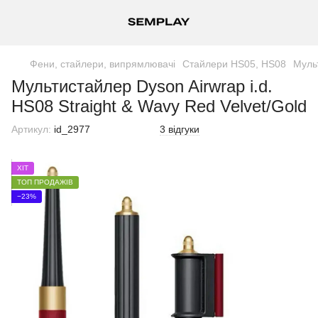
Фени, стайлери, випрямлювачі
Стайлери HS05, HS08
Мульт
Мультистайлер Dyson Airwrap i.d.
HS08 Straight & Wavy Red Velvet/Gold
Артикул:
id_2977
3 відгуки
ХІТ
ТОП ПРОДАЖІВ
−23%