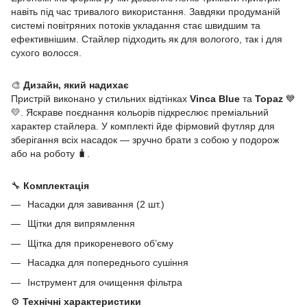
навіть під час тривалого використання. Завдяки продуманій
системі повітряних потоків укладання стає швидшим та
ефективнішим. Стайлер підходить як для вологого, так і для
сухого волосся.
🎨
Дизайн, який надихає
Пристрій виконано у стильних відтінках
Vinca Blue
та
Topaz
💙
💛. Яскраве поєднання кольорів підкреслює преміальний
характер стайлера. У комплекті йде фірмовий футляр для
зберігання всіх насадок — зручно брати з собою у подорож
або на роботу 🧳.
🔧
Комплектація
Насадки для завивання (2 шт.)
Щітки для випрямлення
Щітка для прикореневого об’єму
Насадка для попереднього сушіння
Інструмент для очищення фільтра
⚙️
Технічні характеристики