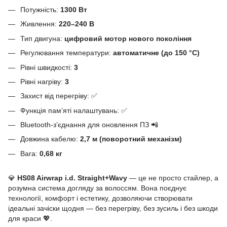
Потужність:
1300 Вт
Живлення:
220–240 В
Тип двигуна:
цифровий мотор нового покоління
Регулювання температури:
автоматичне (до 150 °C)
Рівні швидкості:
3
Рівні нагріву:
3
Захист від перегріву: ✅
Функція пам’яті налаштувань: ✅
Bluetooth-з’єднання для оновлення ПЗ 📲
Довжина кабелю:
2,7 м (поворотний механізм)
Вага:
0,68 кг
💎
HS08 Airwrap i.d. Straight+Wavy
— це не просто стайлер, а
розумна система догляду за волоссям. Вона поєднує
технології, комфорт і естетику, дозволяючи створювати
ідеальні зачіски щодня — без перегріву, без зусиль і без шкоди
для краси 💖.