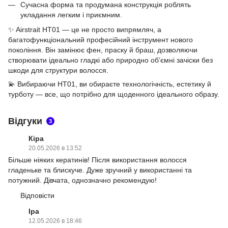
Сучасна форма та продумана конструкція роблять
укладання легким і приємним.
✨ Airstrait HT01 — це не просто випрямляч, а
багатофункціональний професійний інструмент нового
покоління. Він замінює фен, праску й браш, дозволяючи
створювати ідеально гладкі або природно об’ємні зачіски без
шкоди для структури волосся.
💫 Вибираючи HT01, ви обираєте технологічність, естетику й
турботу — все, що потрібно для щоденного ідеального образу.
Відгуки
3
Кіра
20.05.2026 в 13:52
Більше ніяких кератинів! Після використання волосся
гладеньке та блискуче. Дуже зручний у використанні та
потужний. Дівчата, однозначно рекомендую!
Відповісти
Іра
12.05.2026 в 18:46