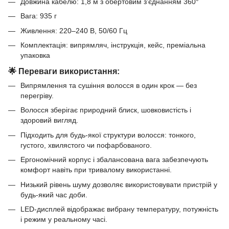
Довжина кабелю: 1,8 м з обертовим з’єднанням 360°
Вага: 935 г
Живлення: 220–240 В, 50/60 Гц
Комплектація: випрямляч, інструкція, кейс, преміальна
упаковка
🌟 Переваги використання:
Випрямлення та сушіння волосся в один крок — без
перегріву.
Волосся зберігає природний блиск, шовковистість і
здоровий вигляд.
Підходить для будь-якої структури волосся: тонкого,
густого, хвилястого чи пофарбованого.
Ергономічний корпус і збалансована вага забезпечують
комфорт навіть при тривалому використанні.
Низький рівень шуму дозволяє використовувати пристрій у
будь-який час доби.
LED-дисплей відображає вибрану температуру, потужність
і режим у реальному часі.