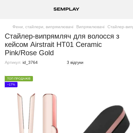
Фени, стайлери, випрямлювачі
Випрямлювачі
Стайлер-випр
Стайлер-випрямляч для волосся з
кейсом Airstrait HT01 Ceramic
Pink/Rose Gold
Артикул:
id_3764
3 відгуки
ТОП ПРОДАЖІВ
−17%