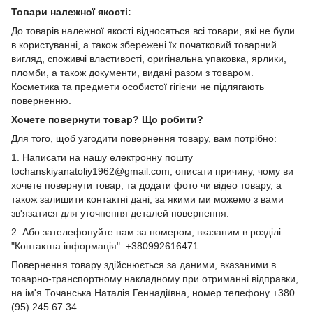
Товари належної якості:
До товарів належної якості відносяться всі товари, які не були
в користуванні, а також збережені їх початковий товарний
вигляд, споживчі властивості, оригінальна упаковка, ярлики,
пломби, а також документи, видані разом з товаром.
Косметика та предмети особистої гігієни не підлягають
поверненню.
Хочете повернути товар? Що робити?
Для того, щоб узгодити повернення товару, вам потрібно:
1. Написати на нашу електронну пошту
tochanskiyanatoliy1962@gmail.com, описати причину, чому ви
хочете повернути товар, та додати фото чи відео товару, а
також залишити контактні дані, за якими ми можемо з вами
зв'язатися для уточнення деталей повернення.
2. Або зателефонуйте нам за номером, вказаним в розділі
"Контактна інформація": +380992616471.
Повернення товару здійснюється за даними, вказаними в
товарно-транспортному накладному при отриманні відправки,
на ім'я Точанська Наталія Геннадіївна, номер телефону +380
(95) 245 67 34.