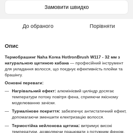
Замовити швидко
До обраного
Порівняти
Опис
Термобрашинг Naha Korea HotIronBrush W117 - 32 мм з
натуральною щетиною кабана
— професійний інструмент
для укладання волосся, що поєднує ефективність плойки та
брашінгу.
Основні переваги:
Нагрівальний ефект:
алюмінієвий циліндр досягає
температури потоку повітря фена, сприяючи якісному
моделюванню зачіски.
Турмалінове покриття:
забезпечує антистатичний ефект,
допомагаючи зменшити електризацію волосся.
Термостійка нейлонова щетина:
витримує високі
температури, дозволяючи працювати з потужним феном.