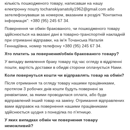
кількість пошкодженого товару, написавши на нашу
електронну пошту tochanskiyanatoliy1962@gmail.com або
зателефонувавши за номером, вказаним в розділі "Контактна
інформація": +380 (95) 245 67 34.
Повернення чи обмін бракованого, чи пошкодженого товару
здійснюється на вказані дані в товарно-транспортній накладній
при отриманні відправки, на ім'я Точанська Наталія
Геннадіївна, номер телефону +380 (95) 245 67 34.
Хто платить за повернення/обмін бракованого товару?
У випадку виявлення браку товару під час огляду в відділенні
пошти, вартість доставки в обидві сторони оплачується Нами.
Коли повернуться кошти чи відправлять товар на обмін?
Після отримання та огляду товару нашими працівниками,
протягом 3 робочих днів кошти будуть повернені за
реквізитами, за якими проводилася оплата, або буде
відправлений інший товар на заміну. Отримання відправлених
вами відправок на повернення нашими працівниками
здійснюється щодня з понеділка по п'ятницю.
У яких випадках обмін чи повернення товару
неможливий?