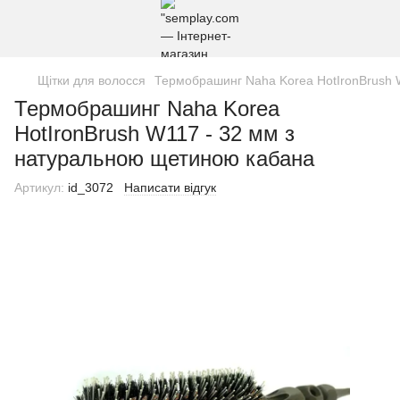
Щітки для волосся
Термобрашинг Naha Korea HotIronBrush 
Термобрашинг Naha Korea
HotIronBrush W117 - 32 мм з
натуральною щетиною кабана
Артикул:
id_3072
Написати відгук