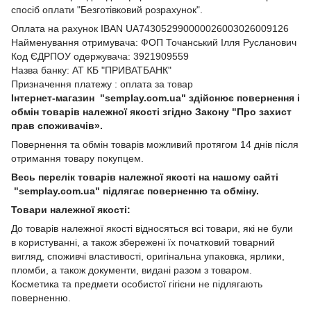
спосіб оплати "Безготівковий розрахунок".
Оплата на рахунок IBAN UA743052990000026003026009126
Найменування отримувача: ФОП Точанський Ілля Русланович
Код ЄДРПОУ одержувача: 3921909559
Назва банку: АТ КБ "ПРИВАТБАНК"
Призначення платежу : оплата за товар
Інтернет-магазин "semplay.com.ua" здійснює повернення і
обмін товарів належної якості згідно Закону "Про захист
прав споживачів».
Повернення та обмін товарів можливий протягом 14 днів після
отримання товару покупцем.
Весь перелік товарів належної якості на нашому сайті
"semplay.com.ua" підлягає поверненню та обміну.
Товари належної якості:
До товарів належної якості відносяться всі товари, які не були
в користуванні, а також збережені їх початковий товарний
вигляд, споживчі властивості, оригінальна упаковка, ярлики,
пломби, а також документи, видані разом з товаром.
Косметика та предмети особистої гігієни не підлягають
поверненню.