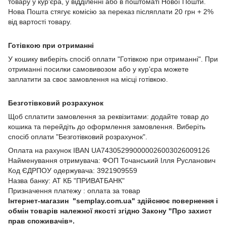
товару у кур'єра, у відділенні або в поштоматі Нової Пошти.
Нова Пошта стягує комісію за переказ післяплати 20 грн + 2%
від вартості товару.
Готівкою при отриманні
У кошику виберіть спосіб оплати "Готівкою при отриманні". При
отриманні посилки самовивозом або у кур’єра можете
заплатити за своє замовлення на місці готівкою.
Безготівковий розрахунок
Щоб сплатити замовлення за реквізитами: додайте товар до
кошика та перейдіть до оформлення замовлення. Виберіть
спосіб оплати "Безготівковий розрахунок".
Оплата на рахунок IBAN UA743052990000026003026009126
Найменування отримувача: ФОП Точанський Ілля Русланович
Код ЄДРПОУ одержувача: 3921909559
Назва банку: АТ КБ "ПРИВАТБАНК"
Призначення платежу : оплата за товар
Інтернет-магазин "semplay.com.ua" здійснює повернення і
обмін товарів належної якості згідно Закону "Про захист
прав споживачів».