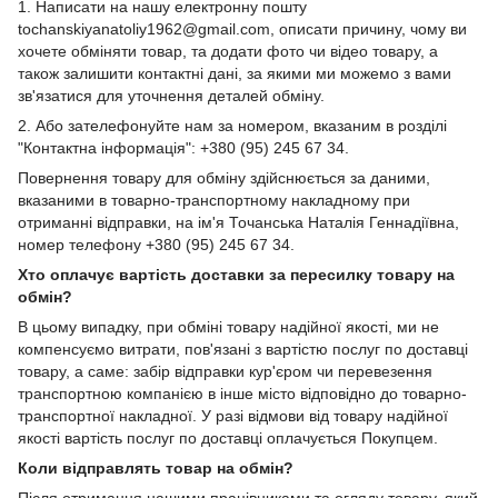
1. Написати на нашу електронну пошту
tochanskiyanatoliy1962@gmail.com, описати причину, чому ви
хочете обміняти товар, та додати фото чи відео товару, а
також залишити контактні дані, за якими ми можемо з вами
зв'язатися для уточнення деталей обміну.
2. Або зателефонуйте нам за номером, вказаним в розділі
"Контактна інформація": +380 (95) 245 67 34.
Повернення товару для обміну здійснюється за даними,
вказаними в товарно-транспортному накладному при
отриманні відправки, на ім'я Точанська Наталія Геннадіївна,
номер телефону +380 (95) 245 67 34.
Хто оплачує вартість доставки за пересилку товару на
обмін?
В цьому випадку, при обміні товару надійної якості, ми не
компенсуємо витрати, пов'язані з вартістю послуг по доставці
товару, а саме: забір відправки кур'єром чи перевезення
транспортною компанією в інше місто відповідно до товарно-
транспортної накладної. У разі відмови від товару надійної
якості вартість послуг по доставці оплачується Покупцем.
Коли відправлять товар на обмін?
Після отримання нашими працівниками та огляду товару, який