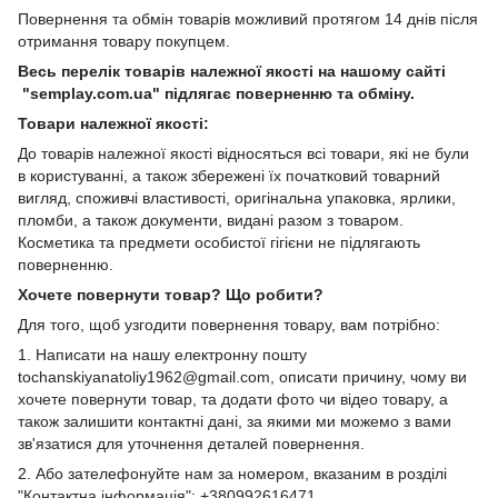
Повернення та обмін товарів можливий протягом 14 днів після
отримання товару покупцем.
Весь перелік товарів належної якості на нашому сайті
"semplay.com.ua" підлягає поверненню та обміну.
Товари належної якості:
До товарів належної якості відносяться всі товари, які не були
в користуванні, а також збережені їх початковий товарний
вигляд, споживчі властивості, оригінальна упаковка, ярлики,
пломби, а також документи, видані разом з товаром.
Косметика та предмети особистої гігієни не підлягають
поверненню.
Хочете повернути товар? Що робити?
Для того, щоб узгодити повернення товару, вам потрібно:
1. Написати на нашу електронну пошту
tochanskiyanatoliy1962@gmail.com, описати причину, чому ви
хочете повернути товар, та додати фото чи відео товару, а
також залишити контактні дані, за якими ми можемо з вами
зв'язатися для уточнення деталей повернення.
2. Або зателефонуйте нам за номером, вказаним в розділі
"Контактна інформація": +380992616471.