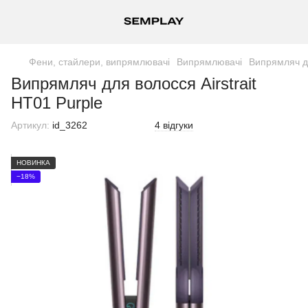
Фени, стайлери, випрямлювачі
Випрямлювачі
Випрямляч дл
Випрямляч для волосся Airstrait
HT01 Purple
Артикул:
id_3262
4 відгуки
НОВИНКА
−18%