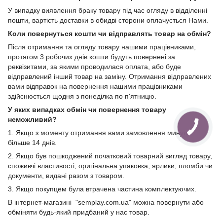
У випадку виявлення браку товару під час огляду в відділенні
пошти, вартість доставки в обидві сторони оплачується Нами.
Коли повернуться кошти чи відправлять товар на обмін?
Після отримання та огляду товару нашими працівниками,
протягом 3 робочих днів кошти будуть повернені за
реквізитами, за якими проводилася оплата, або буде
відправлений інший товар на заміну. Отримання відправлених
вами відправок на повернення нашими працівниками
здійснюється щодня з понеділка по п'ятницю.
У яких випадках обмін чи повернення товару
неможливий?
1. Якщо з моменту отримання вами замовлення минуло
більше 14 днів.
2. Якщо був пошкоджений початковий товарний вигляд товару,
споживчі властивості, оригінальна упаковка, ярлики, пломби чи
документи, видані разом з товаром.
3. Якщо покупцем була втрачена частина комплектуючих.
В інтернет-магазині "semplay.com.ua" можна повернути або
обміняти будь-який придбаний у нас товар.